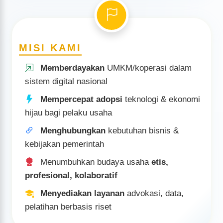
Rekomendasi usaha, legalitas bisnis, certificate/visa
bisnis
Rekomendasi Certificate of Origin / legalisasi ekspor
MISI KAMI
Jadilah bagian dari jejaring KADIN, perluas peluang & nilai
tambah bisnismu!
Memberdayakan
UMKM/koperasi dalam
sistem digital nasional
Mempercepat adopsi
teknologi & ekonomi
hijau bagi pelaku usaha
Menghubungkan
kebutuhan bisnis &
kebijakan pemerintah
Menumbuhkan budaya usaha
etis,
profesional, kolaboratif
Menyediakan layanan
advokasi, data,
pelatihan berbasis riset