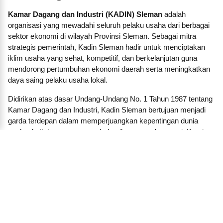
Kamar Dagang dan Industri (KADIN) Sleman
adalah
organisasi yang mewadahi seluruh pelaku usaha dari berbagai
sektor ekonomi di wilayah Provinsi Sleman. Sebagai mitra
strategis pemerintah, Kadin Sleman hadir untuk menciptakan
iklim usaha yang sehat, kompetitif, dan berkelanjutan guna
mendorong pertumbuhan ekonomi daerah serta meningkatkan
daya saing pelaku usaha lokal.
Didirikan atas dasar Undang-Undang No. 1 Tahun 1987 tentang
Kamar Dagang dan Industri, Kadin Sleman bertujuan menjadi
garda terdepan dalam memperjuangkan kepentingan dunia
usaha, baik besar, menengah, kecil, maupun koperasi. Kami
membangun jaringan dan kemitraan strategis antara pengusaha
dengan pemerintah daerah, lembaga pendidikan, lembaga
keuangan, investor, dan pelaku ekonomi lainnya.
Dalam menjalankan fungsinya, KADIN Sleman aktif
menyelenggarakan pelatihan, seminar, forum bisnis, dan
program-program inkubasi untuk mendorong lahirnya
wirausaha baru. Kami juga berperan penting dalam